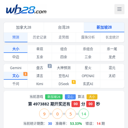
打
加拿大28
台湾28
新加坡28
预测
历史记录
走势图
露珠分析
长龙统计
新加坡28大小预测 文心 近期命中记录与准确率
大小
单双
组合
杀组合
杀一尾
中边
五余
四余
三余
龙虎
2
Gemini
盘古
大神预测
星火
混元
3
文心
清言
豆包AI
OPENAI
太初
1
千问
Kimi
DSeek
玄武AI
当前游戏
算法
新加坡28
文心
大小
第 4973882 期开奖还有
分
秒
00
00
+
+
=
9
0
5
14
当前统计期数：
30
准确率：
53.33%
错误：
14
期