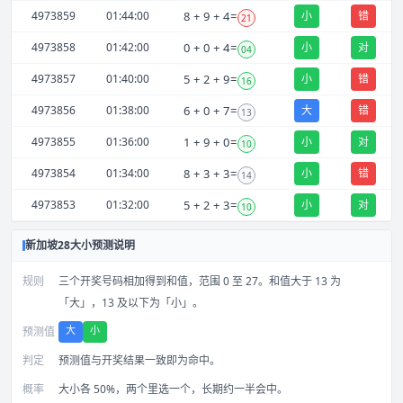
4973859
01:44:00
8
+
9
+
4
=
小
错
21
4973858
01:42:00
0
+
0
+
4
=
小
对
04
4973857
01:40:00
5
+
2
+
9
=
小
错
16
4973856
01:38:00
6
+
0
+
7
=
大
错
13
4973855
01:36:00
1
+
9
+
0
=
小
对
10
4973854
01:34:00
8
+
3
+
3
=
小
错
14
4973853
01:32:00
5
+
2
+
3
=
小
对
10
新加坡28大小预测说明
规则
三个开奖号码相加得到和值，范围 0 至 27。和值大于 13 为
「大」，13 及以下为「小」。
大
小
预测值
判定
预测值与开奖结果一致即为命中。
概率
大小各 50%，两个里选一个，长期约一半会中。