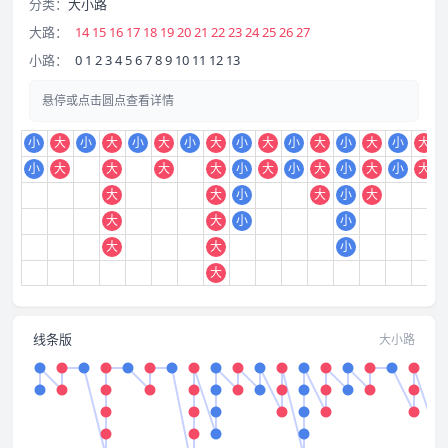
分类：
大小路
大路：
14 15 16 17 18 19 20 21 22 23 24 25 26 27
小路：
0 1 2 3 4 5 6 7 8 9 10 11 12 13
悬停或点击圆点查看详情
小
大
小
大
小
大
小
大
小
大
小
大
小
大
小
大
小
大
大
大
大
小
大
小
大
小
大
小
大
大
大
小
大
小
大
大
大
小
小
大
大
小
大
线条版
大小路